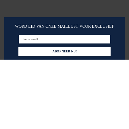
WORD LID VAN ONZE MAILLIJST VOOR EXCLUSIEF
Snelle links
Home
Alles winkelen
Blogs
Onze webshops
Adverteren