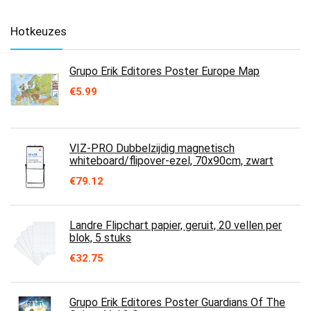
Hotkeuzes
Grupo Erik Editores Poster Europe Map
€
5.99
VIZ-PRO Dubbelzijdig magnetisch
whiteboard/flipover-ezel, 70x90cm, zwart
€
79.12
Landre Flipchart papier, geruit, 20 vellen per
blok, 5 stuks
€
32.75
Grupo Erik Editores Poster Guardians Of The