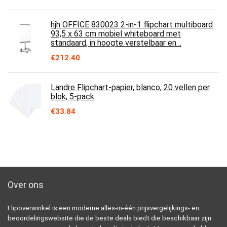
hjh OFFICE 830023 2-in-1 flipchart multiboard
93,5 x 63 cm mobiel whiteboard met
standaard, in hoogte verstelbaar en…
€
212.40
Landre Flipchart-papier, blanco, 20 vellen per
blok, 5-pack
€
33.84
Over ons
Flipoverwinkel is een moderne alles-in-één prijsvergelijkings- en
beoordelingswebsite die de beste deals biedt die beschikbaar zijn