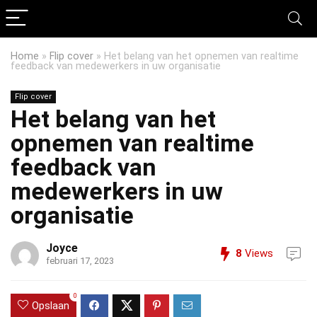
Home
»
Flip cover
»
Het belang van het opnemen van realtime
feedback van medewerkers in uw organisatie
Flip cover
Het belang van het
opnemen van realtime
feedback van
medewerkers in uw
organisatie
Joyce
8
Views
februari 17, 2023
0
Opslaan