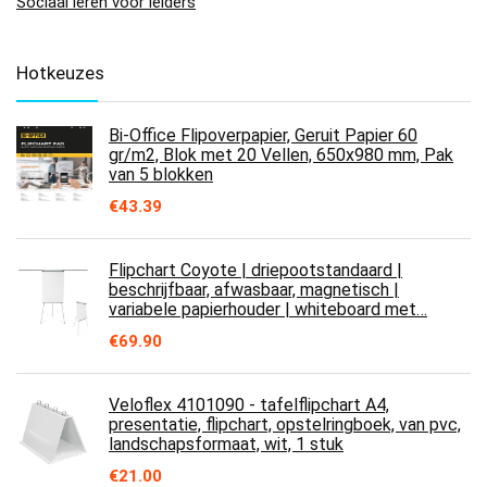
Sociaal leren voor leiders
Hotkeuzes
Bi-Office Flipoverpapier, Geruit Papier 60
gr/m2, Blok met 20 Vellen, 650x980 mm, Pak
van 5 blokken
€
43.39
Flipchart Coyote | driepootstandaard |
beschrijfbaar, afwasbaar, magnetisch |
variabele papierhouder | whiteboard met…
€
69.90
Veloflex 4101090 - tafelflipchart A4,
presentatie, flipchart, opstelringboek, van pvc,
landschapsformaat, wit, 1 stuk
€
21.00