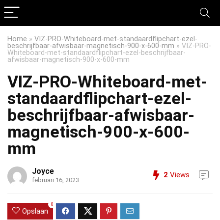
Home
»
VIZ-PRO-Whiteboard-met-standaardflipchart-ezel-
beschrijfbaar-afwisbaar-magnetisch-900-x-600-mm
»
VIZ-PRO-
Whiteboard-met-standaardflipchart-ezel-beschrijfbaar-
afwisbaar-magnetisch-900-x-600-mm
VIZ-PRO-Whiteboard-met-
standaardflipchart-ezel-
beschrijfbaar-afwisbaar-
magnetisch-900-x-600-
mm
Joyce
2
Views
februari 16, 2023
0
Opslaan