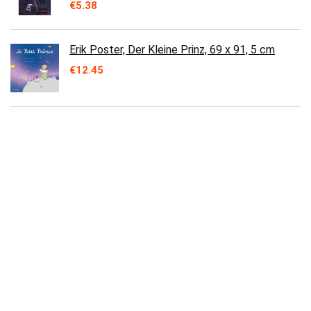
€
5.38
Erik Poster, Der Kleine Prinz, 69 x 91, 5 cm
€
12.45
Bi-Office FL0325003 Earth-It flipchartblok
€
36.29
Landre Flipchart-papier recycling, blanco, 20
vellen per blok, 5-pack
€
29.95