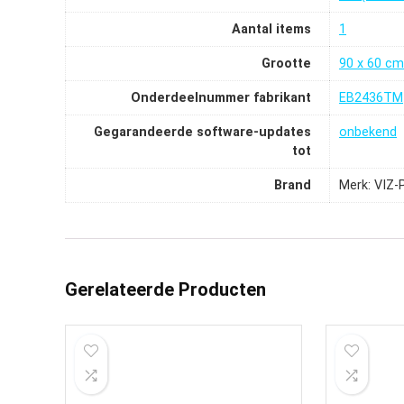
Aantal items
‎1
Grootte
‎90 x 60 cm
Onderdeelnummer fabrikant
‎EB2436TM
Gegarandeerde software-updates
‎onbekend
tot
Brand
Merk: VIZ
Gerelateerde Producten