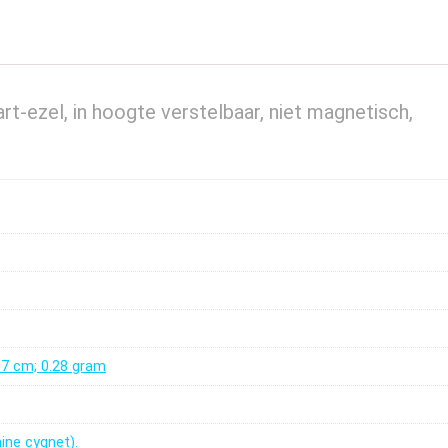
t-ezel, in hoogte verstelbaar, niet magnetisch,
4.7 cm; 0.28 gram
ine cygnet).