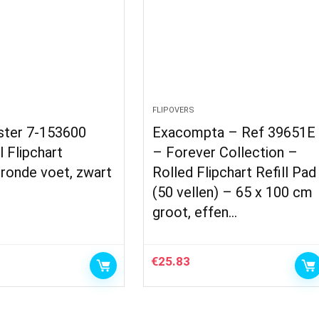
FLIPOVERS
ter 7-153600
Exacompta – Ref 39651E
l Flipchart
– Forever Collection –
 ronde voet, zwart
Rolled Flipchart Refill Pad
(50 vellen) – 65 x 100 cm
groot, effen…
€
25.83