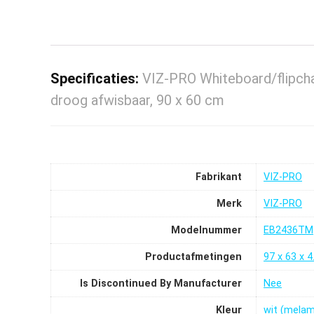
Specificaties:
VIZ-PRO Whiteboard/flipchar
droog afwisbaar, 90 x 60 cm
Fabrikant
VIZ-PRO
Merk
VIZ-PRO
Modelnummer
‎EB2436TM
Productafmetingen
‎97 x 63 x 
Is Discontinued By Manufacturer
‎Nee
Kleur
‎wit (melam