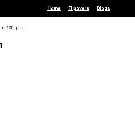
Home
Flipovers
Blogs
1 cm; 100 gram
m