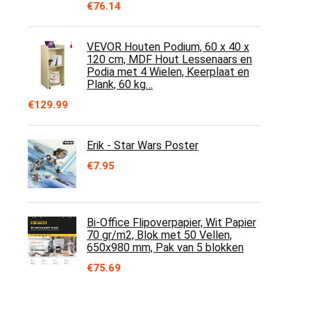
€
76.14
VEVOR Houten Podium, 60 x 40 x
120 cm, MDF Hout Lessenaars en
Podia met 4 Wielen, Keerplaat en
Plank, 60 kg…
€
129.99
Erik - Star Wars Poster
€
7.95
Bi-Office Flipoverpapier, Wit Papier
70 gr/m2, Blok met 50 Vellen,
650x980 mm, Pak van 5 blokken
€
75.69