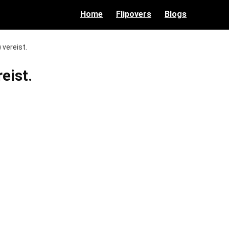
Home
Flipovers
Blogs
 vereist.
eist.