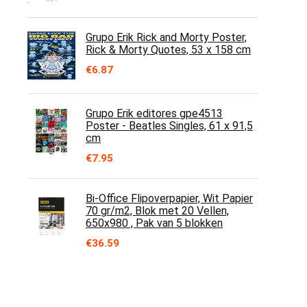
Grupo Erik Rick and Morty Poster,
Rick & Morty Quotes, 53 x 158 cm
€
6.87
Grupo Erik editores gpe4513
Poster - Beatles Singles, 61 x 91,5
cm
€
7.95
Bi-Office Flipoverpapier, Wit Papier
70 gr/m2, Blok met 20 Vellen,
650x980 , Pak van 5 blokken
€
36.59