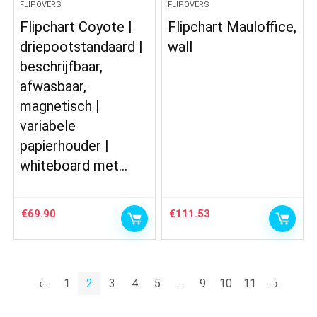
FLIPOVERS
FLIPOVERS
Flipchart Coyote |
Flipchart Mauloffice,
driepootstandaard |
wall
beschrijfbaar,
afwasbaar,
magnetisch |
variabele
papierhouder |
whiteboard met…
€
69.90
€
111.53
←
1
2
3
4
5
…
9
10
11
→