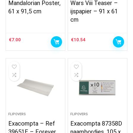
Mandalorian Poster,
Wars Viii Teaser –
61 x 91,5 cm
ijspapier – 91 x 61
cm
€
7.00
€
10.54
FLIPOVERS
FLIPOVERS
Exacompta – Ref
Exacompta 87358D
39651E – Forever
naambordjes, 105 x