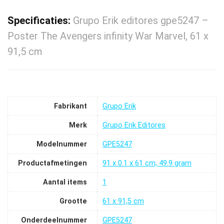
Specificaties:
Grupo Erik editores gpe5247 –
Poster The Avengers infinity War Marvel, 61 x
91,5 cm
Fabrikant
‎Grupo Erik
Merk
‎Grupo Erik Editores
Modelnummer
‎GPE5247
Productafmetingen
‎91 x 0.1 x 61 cm; 49.9 gram
Aantal items
‎1
Grootte
‎61 x 91,5 cm
Onderdeelnummer
‎GPE5247