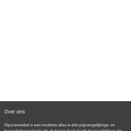
Over ons
Flipoverwinkel is een moderne alles-in-één prijsvergelijkings- en
beoordelingswebsite die de beste deals biedt die beschikbaar zijn