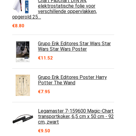
Chart Flipchart DIN A4,
elektrostatische folie voor
verschillende oppervlakken,
opgerold 25…
€
8.80
Grupo Erik Editores Star Wars Star
Wars Star Wars Poster
€
11.52
Grupo Erik Editores Poster Harry
Potter The Wand
€
7.95
Legamaster 7-159600 Magic-Chart
transportkoker, 6,5 cm x 50 cm - 92
cm, zwart
€
9.50