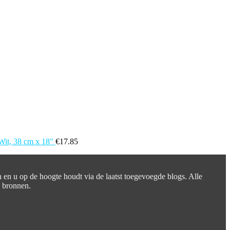
Wit, 38 cm x 18"
€
17.85
n en u op de hoogte houdt via de laatst toegevoegde blogs. Alle
e bronnen.