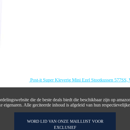
Post-it Super Kleverig Mini Ezel Stootkussen 577SS, 
ordelingswebsite die de beste deals biedt die beschikbaar zijn op amazo
e eigenaren. Alle geciteerde inhoud is afgeleid van hun respectievelijk
WORD LID VAN ONZE MAILLIJST VOOR
EXCLUSIEF