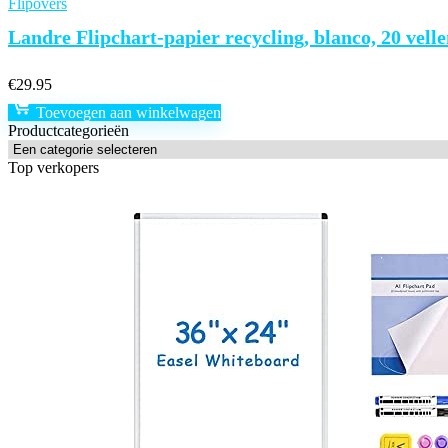
Flipovers
Landre Flipchart-papier recycling, blanco, 20 velle
€
29.95
Toevoegen aan winkelwagen
Productcategorieën
Top verkopers