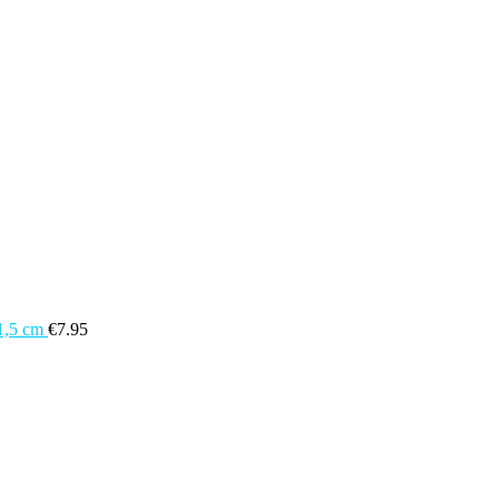
1,5 cm
€
7.95