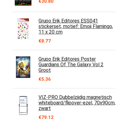
€
30.80
Grupo Erik Editores ESS041
stickerset, motief: Emoji Flamingo,
11 x 20 cm
€
8.77
Grupo Erik Editores Poster
Guardians Of The Galaxy Vol 2
Groot
€
5.36
VIZ-PRO Dubbelzijdig magnetisch
whiteboard/flipover-ezel, 70x90cm,
zwart
€
79.12