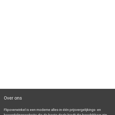
Over ons
Flipoverwinkel is een moderne alles-in-één prijsvergelijkings- en
beoordelingswebsite die de beste deals biedt die beschikbaar zijn