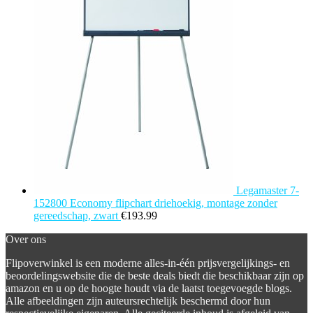
Legamaster 7-
152800 Economy flipchart driehoekig, montage zonder
gereedschap, zwart
€
193.99
Over ons
Flipoverwinkel is een moderne alles-in-één prijsvergelijkings- en
beoordelingswebsite die de beste deals biedt die beschikbaar zijn op
amazon en u op de hoogte houdt via de laatst toegevoegde blogs.
Alle afbeeldingen zijn auteursrechtelijk beschermd door hun