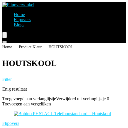
Home
Flipovers
Blogs
Home
Product Kleur
‎HOUTSKOOL
‎HOUTSKOOL
Filter
Enig resultaat
Toegevoegd aan verlanglijstje
Verwijderd uit verlanglijstje
0
Toevoegen aan vergelijken
Flipovers