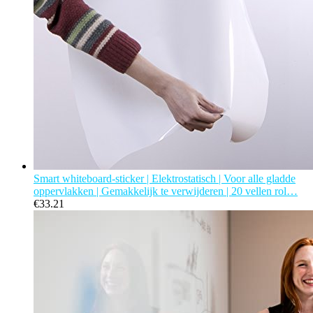
Smart whiteboard-sticker | Elektrostatisch | Voor alle gladde
oppervlakken | Gemakkelijk te verwijderen | 20 vellen rol…
€
33.21