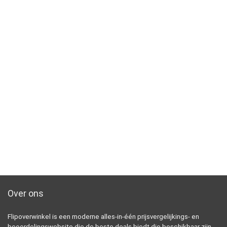
Over ons
Flipoverwinkel is een moderne alles-in-één prijsvergelijkings- en
beoordelingswebsite die de beste deals biedt die beschikbaar zijn